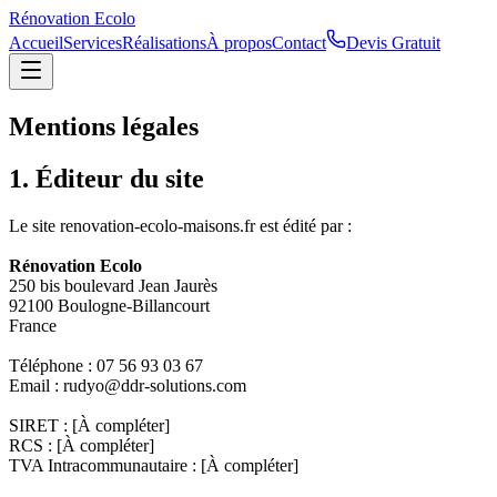
Rénovation
Ecolo
Accueil
Services
Réalisations
À propos
Contact
Devis Gratuit
Mentions
légales
1. Éditeur du site
Le site renovation-ecolo-maisons.fr est édité par :
Rénovation Ecolo
250 bis boulevard Jean Jaurès
92100 Boulogne-Billancourt
France
Téléphone : 07 56 93 03 67
Email :
rudyo@ddr-solutions.com
SIRET : [À compléter]
RCS : [À compléter]
TVA Intracommunautaire : [À compléter]