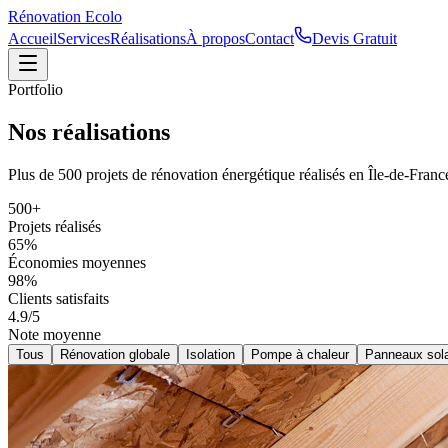
Rénovation
Ecolo
Accueil
Services
Réalisations
À propos
Contact
Devis Gratuit
Portfolio
Nos
réalisations
Plus de 500 projets de rénovation énergétique réalisés en Île-de-Fran
500+
Projets réalisés
65%
Économies moyennes
98%
Clients satisfaits
4.9/5
Note moyenne
Tous
Rénovation globale
Isolation
Pompe à chaleur
Panneaux sola