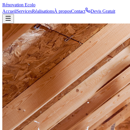
Rénovation
Ecolo
Accueil
Services
Réalisations
À propos
Contact
Devis Gratuit